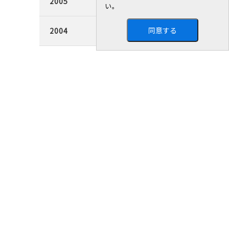
2005
い。
同意する
2004
CSR活動
統合報告書
新着情報
信頼ある経営
お客様との信頼
取引先との信頼
従業員との信頼
地球環境への信頼