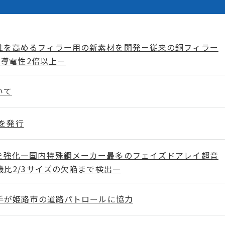
性を高めるフィラー用の新素材を開発－従来の銅フィラー
 導電性2倍以上－
いて
」を発行
を強化―国内特殊鋼メーカー最多のフェイズドアレイ超音
比2/3サイズの欠陥まで検出―
手が姫路市の道路パトロールに協力