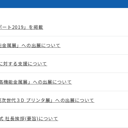
ート2019」を掲載
能金属展」への出展について
地に対する支援について
西高機能金属展」への出展について
屋次世代３D プリンタ展」への出展について
社式 社長挨拶(要旨)について