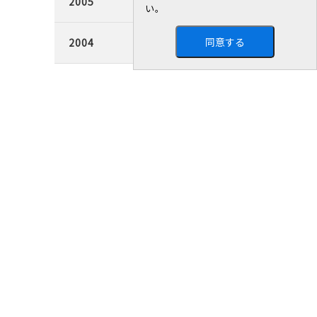
2005
い。
同意する
2004
CSR活動
統合報告書
新着情報
信頼ある経営
お客様との信頼
取引先との信頼
従業員との信頼
地球環境への信頼