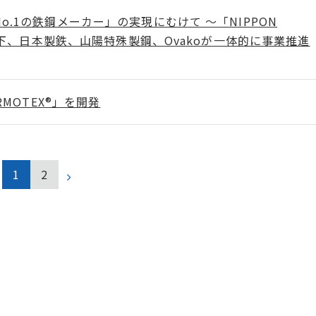
o.1の鉄鋼メーカー」の実現にむけて ～「NIPPON
の下、日本製鉄、山陽特殊製鋼、Ovakoが一体的に事業推進
ARMOTEX®」を開発
1
2