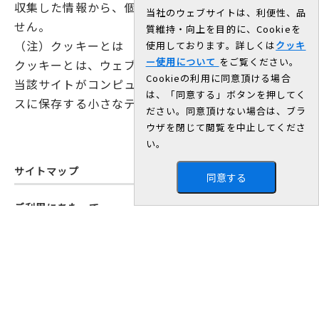
収集した情報から、個人が識別されることはありま
当社のウェブサイトは、利便性、品
せん。
質維持・向上を目的に、Cookieを
（注）クッキーとは
使用しております。詳しくは
クッキ
ー使用について
をご覧ください。
クッキーとは、ウェブサイトにアクセスした際に、
Cookieの利用に同意頂ける場合
当該サイトがコンピューターまたはモバイルデバイ
は、「同意する」ボタンを押してく
スに保存する小さなテキストファイルのことです。
ださい。同意頂けない場合は、ブラ
ウザを閉じて閲覧を中止してくださ
い。
サイトマップ
同意する
ご利用にあたって
詐欺メールにご注意ください
個人情報の取扱いについて
特定個人情報取扱基本方針