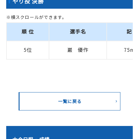
やり投 決勝
順 位
選手名
記 録
5位
巖 優作
75m6
一覧に戻る