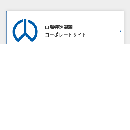
山陽特殊製鋼
コーポレートサイト
本社・工場
〒672-8677
兵庫県姫路市飾磨区中島3007
TEL：079-235-6003（総務部）
FAX：079-234-8571