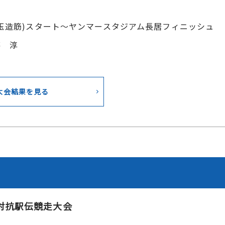
玉造筋)スタート～ヤンマースタジアム長居フィニッシュ
藤 淳
大会結果を見る
対抗駅伝競走大会