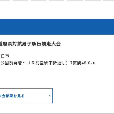
道府県対抗男子駅伝競走大会
廿日市
公園前発着～ＪＲ前空駅東折返し）7区間48.0㎞
大会結果を見る