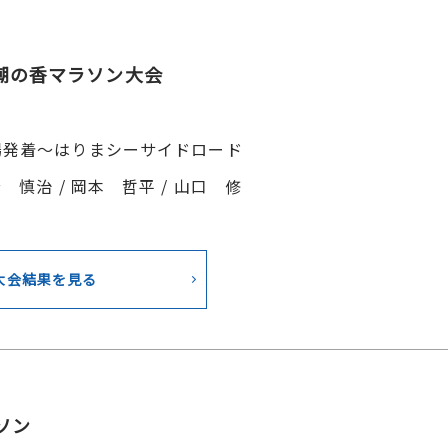
潮の香マラソン大会
場発着～はりまシーサイドロード
 慎治 / 岡本 哲平 / 山口 修
大会結果を見る
ソン