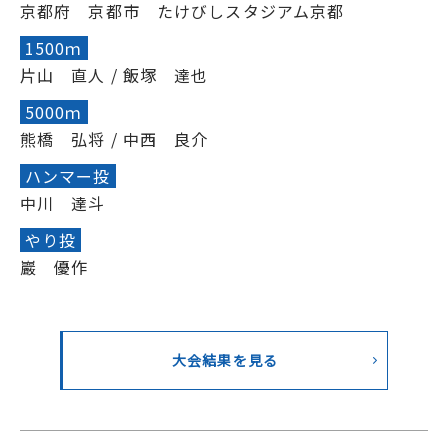
京都府 京都市 たけびしスタジアム京都
1500ｍ
片山 直人 / 飯塚 達也
5000ｍ
熊橋 弘将 / 中西 良介
ハンマー投
中川 達斗
やり投
巖 優作
大会結果を見る