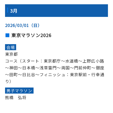
3月
2026/03/01（日）
東京マラソン2026
会場
東京都
コース（スタート：東京都庁～水道橋～上野広小路
～神田～日本橋～浅草雷門～両国～門前仲町～銀座
～田町～日比谷～フィニッシュ：東京駅前・行幸通
り）
男子マラソン
熊橋 弘将