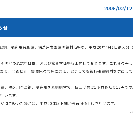
2008/02/12
らせ
受鋼、構造用合金鋼、構造用炭素鋼の鋼材価格を、平成20年4月1日納入分（
その他の原燃料価格、および諸資材価格も上昇しております。これらの著し
であり、今後とも、需要家の負託に応え、安定して高級特殊鋼鋼材を供給して
鋼、構造用合金鋼、構造用炭素鋼鋼材で、値上げ幅は1キロあたり15円です
行います。
が引き続いた場合は、平成20年度下期から再度値上げを行います。